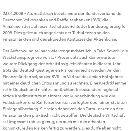
23.01.2008
-
Als realistisch bezeichnete der Bundesverband der
Deutschen Volksbanken und Raiffeisenbanken (BVR) die
Annahmen des Jahreswirtschaftsberichts der Bundesregierung für
2008. Dies gelte auch angesichts der Turbulenzen an den
Finanzmärkten und des aktuellen Absturzes der Aktienkurse.
Der Aufschwung sei nach wie vor grundsätzlich in Takt. Sowohl die
Wachstumsprognose von 1,7 Prozent als auch der erwartete
weitere Rückgang der Arbeitslosigkeit könnten in diesem Jahr
trotz der deutlich gestiegenen Risiken erreicht werden. An den
Finanzmärkten sei, so der BVR, im Verlauf des ersten Halbjahres
mit einer deutlichen Entspannung zu rechnen. Eine Kreditklemme
sei in Deutschland nicht zu befürchten. Insbesondere regional
tätige Kreditinstitute mit intensiver Kundenbindung wie die
Volksbanken und Raiffeisenbanken verfügten über einen stabilen
Einlagenüberhang. Sie seien daher von den Turbulenzen an den
Finanzmärkten praktisch nicht betroffen. Die deutsche Wirtschaft
sei insgesamt robust genug, um auch mit den erhöhten
konjunkturellen Risiken fertig zu werden. Dies dürfe aber nicht