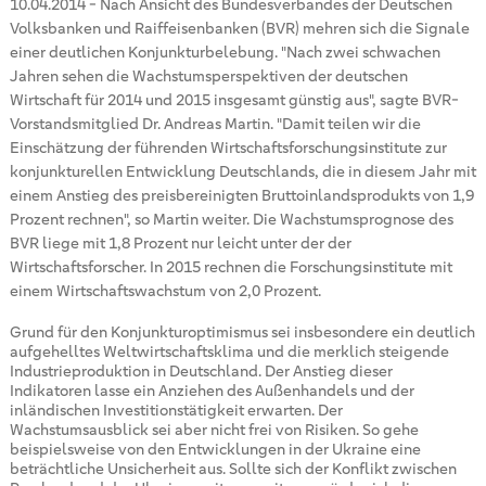
10.04.2014
-
Nach Ansicht des Bundesverbandes der Deutschen
Volksbanken und Raiffeisenbanken (BVR) mehren sich die Signale
einer deutlichen Konjunkturbelebung. "Nach zwei schwachen
Jahren sehen die Wachstumsperspektiven der deutschen
Wirtschaft für 2014 und 2015 insgesamt günstig aus", sagte BVR-
Vorstandsmitglied Dr. Andreas Martin. "Damit teilen wir die
Einschätzung der führenden Wirtschaftsforschungsinstitute zur
konjunkturellen Entwicklung Deutschlands, die in diesem Jahr mit
einem Anstieg des preisbereinigten Bruttoinlandsprodukts von 1,9
Prozent rechnen", so Martin weiter. Die Wachstumsprognose des
BVR liege mit 1,8 Prozent nur leicht unter der der
Wirtschaftsforscher. In 2015 rechnen die Forschungsinstitute mit
einem Wirtschaftswachstum von 2,0 Prozent.
Grund für den Konjunkturoptimismus sei insbesondere ein deutlich
aufgehelltes Weltwirtschaftsklima und die merklich steigende
Industrieproduktion in Deutschland. Der Anstieg dieser
Indikatoren lasse ein Anziehen des Außenhandels und der
inländischen Investitionstätigkeit erwarten. Der
Wachstumsausblick sei aber nicht frei von Risiken. So gehe
beispielsweise von den Entwicklungen in der Ukraine eine
beträchtliche Unsicherheit aus. Sollte sich der Konflikt zwischen