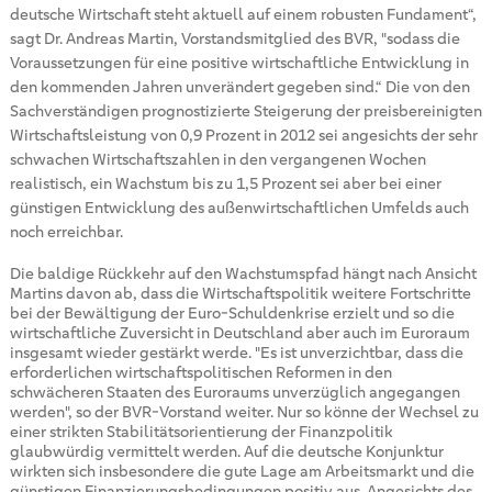
deutsche Wirtschaft steht aktuell auf einem robusten Fundament“,
sagt Dr. Andreas Martin, Vorstandsmitglied des BVR, "sodass die
Voraussetzungen für eine positive wirtschaftliche Entwicklung in
den kommenden Jahren unverändert gegeben sind.“ Die von den
Sachverständigen prognostizierte Steigerung der preisbereinigten
Wirtschaftsleistung von 0,9 Prozent in 2012 sei angesichts der sehr
schwachen Wirtschaftszahlen in den vergangenen Wochen
realistisch, ein Wachstum bis zu 1,5 Prozent sei aber bei einer
günstigen Entwicklung des außenwirtschaftlichen Umfelds auch
noch erreichbar.
Die baldige Rückkehr auf den Wachstumspfad hängt nach Ansicht
Martins davon ab, dass die Wirtschaftspolitik weitere Fortschritte
bei der Bewältigung der Euro-Schuldenkrise erzielt und so die
wirtschaftliche Zuversicht in Deutschland aber auch im Euroraum
insgesamt wieder gestärkt werde. "Es ist unverzichtbar, dass die
erforderlichen wirtschaftspolitischen Reformen in den
schwächeren Staaten des Euroraums unverzüglich angegangen
werden", so der BVR-Vorstand weiter. Nur so könne der Wechsel zu
einer strikten Stabilitätsorientierung der Finanzpolitik
glaubwürdig vermittelt werden. Auf die deutsche Konjunktur
wirkten sich insbesondere die gute Lage am Arbeitsmarkt und die
günstigen Finanzierungsbedingungen positiv aus. Angesichts des