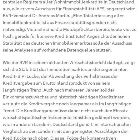
zentralen Registers aller Wohnimmobilienkredite in Deutschland
aus, wie er vom Ausschuss für Finanzstabilität (AFS) angeregt wird.
BVR-Vorstand Dr. Andreas Martin: „Eine Totalerfassung aller
Immobilienkredite ist aus Finanzstabilitätsgründen nicht
notwendig. Vielmehr sind die Meldepflichten bereits heute viel zu
hoch, gerade für kleinere Kreditinstitute.“ Angesichts der hohen
Stabilität des deutschen Immobilienmarktes solle der Ausschuss
seine Analysen auf vorhandene Datenquellen stützen.
Wie der BVR in seinem aktuellen Wirtschaftsbericht darlegt, zeigt
sich die Stabilität des Immobilienmarktes an der sogenannten
Kredit-BIP-Lücke, der Abweichung des Verhältnisses der
Kreditvergabe zum Bruttoinlandsprodukt von seinem
langfristigen Trend. Auch nach mehreren Jahren solider
Einkommenszuwächse und historisch niedrigen Kreditzinsen
verlaufe die Kreditvergabe noch langsamer als im langfristigen
Trend. Die Kreditvergabe müsse daher nicht durch den Einsatz
wirtschaftspolitischer Instrumente künstlich gedämpft werden,
wie in anderen Ländern. Deutschland gehört im internationalen
Vergleich zu den Ländern mit den geringsten Ausschlägen der
Kreditlücke nach oben. Dies sei Folge der konservativen