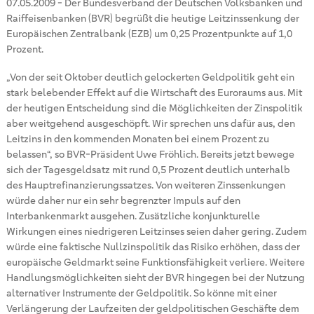
07.05.2009
-
Der Bundesverband der Deutschen Volksbanken und
Raiffeisenbanken (BVR) begrüßt die heutige Leitzinssenkung der
Europäischen Zentralbank (EZB) um 0,25 Prozentpunkte auf 1,0
Prozent.
„Von der seit Oktober deutlich gelockerten Geldpolitik geht ein
stark belebender Effekt auf die Wirtschaft des Euroraums aus. Mit
der heutigen Entscheidung sind die Möglichkeiten der Zinspolitik
aber weitgehend ausgeschöpft. Wir sprechen uns dafür aus, den
Leitzins in den kommenden Monaten bei einem Prozent zu
belassen“, so BVR-Präsident Uwe Fröhlich. Bereits jetzt bewege
sich der Tagesgeldsatz mit rund 0,5 Prozent deutlich unterhalb
des Hauptrefinanzierungssatzes. Von weiteren Zinssenkungen
würde daher nur ein sehr begrenzter Impuls auf den
Interbankenmarkt ausgehen. Zusätzliche konjunkturelle
Wirkungen eines niedrigeren Leitzinses seien daher gering. Zudem
würde eine faktische Nullzinspolitik das Risiko erhöhen, dass der
europäische Geldmarkt seine Funktionsfähigkeit verliere. Weitere
Handlungsmöglichkeiten sieht der BVR hingegen bei der Nutzung
alternativer Instrumente der Geldpolitik. So könne mit einer
Verlängerung der Laufzeiten der geldpolitischen Geschäfte dem