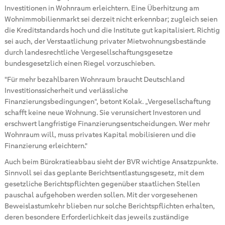
Investitionen in Wohnraum erleichtern. Eine Überhitzung am
Wohnimmobilienmarkt sei derzeit nicht erkennbar; zugleich seien
die Kreditstandards hoch und die Institute gut kapitalisiert. Richtig
sei auch, der Verstaatlichung privater Mietwohnungsbestände
durch landesrechtliche Vergesellschaftungsgesetze
bundesgesetzlich einen Riegel vorzuschieben.
"Für mehr bezahlbaren Wohnraum braucht Deutschland
Investitionssicherheit und verlässliche
Finanzierungsbedingungen“, betont Kolak. „Vergesellschaftung
schafft keine neue Wohnung. Sie verunsichert Investoren und
erschwert langfristige Finanzierungsentscheidungen. Wer mehr
Wohnraum will, muss privates Kapital mobilisieren und die
Finanzierung erleichtern."
Auch beim Bürokratieabbau sieht der BVR wichtige Ansatzpunkte.
Sinnvoll sei das geplante Berichtsentlastungsgesetz, mit dem
gesetzliche Berichtspflichten gegenüber staatlichen Stellen
pauschal aufgehoben werden sollen. Mit der vorgesehenen
Beweislastumkehr blieben nur solche Berichtspflichten erhalten,
deren besondere Erforderlichkeit das jeweils zuständige