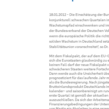
18.01.2012
-
Die Einschätzung der Bun
konjunkturell schwachen Quartalen i
Wachstumspfad einschwenken und im J
der Bundesverband der Deutschen Volk
wenn die europäische Politik die rich
soliden Wachstum in Deutschland setz
Stabilitätsunion voranschreitet", so D
Mit dem Fiskalpakt, der auf dem EU-
sich die Eurostaaten glaubwürdig zu e
keinen Fall darf der neue Fiskalpakt 
schwächeren Staaten weitere Fortschr
Dann werde auch die Unsicherheit übe
prognostiziert für das laufende Jahr 
als die Bundesregierung. Nach jüngst
Bruttoinlandsprodukt Deutschlands im
kalender- und saisonbereinigt um run
erste Quartal ist gemäß der aktuelle
auszuschließen. Da sich der Arbeitsma
Finanzierungsbedingungen der Untern
von Martin ein Abgleiten in eine reze