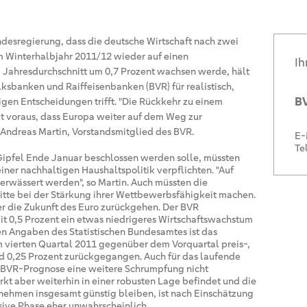
desregierung, dass die deutsche Wirtschaft nach zwei
m Winterhalbjahr 2011/12 wieder auf einen
Ih
ahresdurchschnitt um 0,7 Prozent wachsen werde, hält
sbanken und Raiffeisenbanken (BVR) für realistisch,
BV
tigen Entscheidungen trifft. "Die Rückkehr zu einem
t voraus, dass Europa weiter auf dem Weg zur
r. Andreas Martin, Vorstandsmitglied des BVR.
E-
Te
Gipfel Ende Januar beschlossen werden solle, müssten
iner nachhaltigen Haushaltspolitik verpflichten. "Auf
verwässert werden", so Martin. Auch müssten die
itte bei der Stärkung ihrer Wettbewerbsfähigkeit machen.
r die Zukunft des Euro zurückgehen. Der BVR
mit 0,5 Prozent ein etwas niedrigeres Wirtschaftswachstum
en Angaben des Statistischen Bundesamtes ist das
 vierten Quartal 2011 gegenüber dem Vorquartal preis-,
d 0,25 Prozent zurückgegangen. Auch für das laufende
n BVR-Prognose eine weitere Schrumpfung nicht
rkt aber weiterhin in einer robusten Lage befindet und die
ehmen insgesamt günstig bleiben, ist nach Einschätzung
ssive Phase eher unwahrscheinlich.