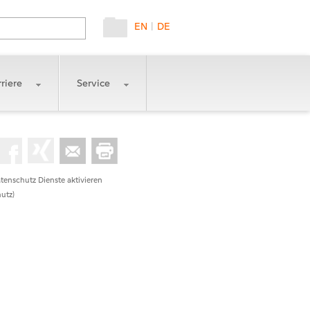
EN
|
DE
riere
Service
tenschutz Dienste aktivieren
utz)