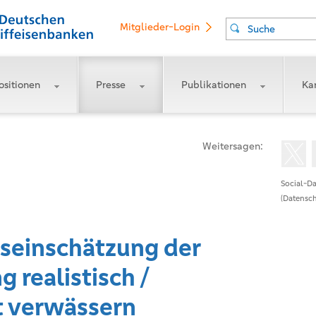
Mitglieder-Login
Suche
ositionen
Presse
Publikationen
Kar
Weitersagen:
Social-Da
(Datensch
seinschätzung der
 realistisch /
t verwässern