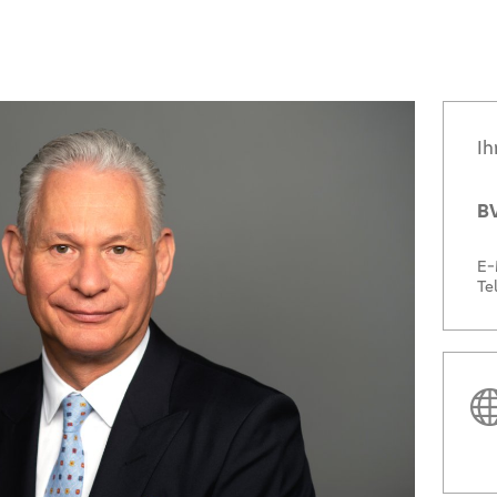
Ih
BV
E-
Te