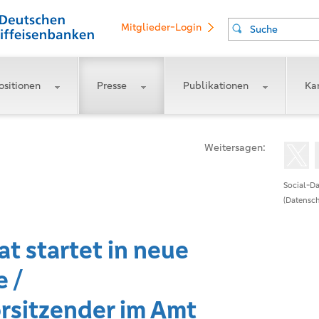
Mitglieder-Login
Suche
ositionen
Presse
Publikationen
Kar
Weitersagen:
Social-Da
(Datensch
t startet in neue
 /
rsitzender im Amt