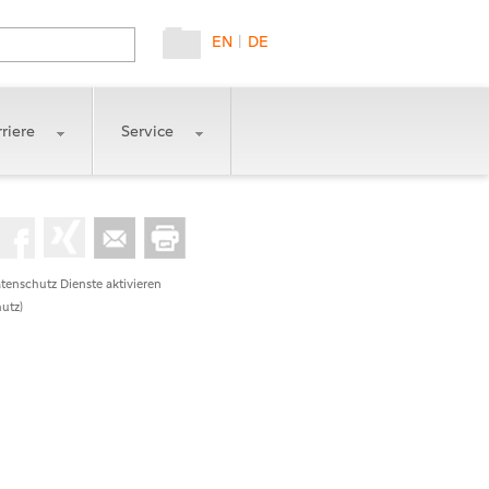
EN
|
DE
riere
Service
tenschutz Dienste aktivieren
utz)