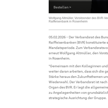
Bestellen >
Wolfgang Altmüller, Vorsitzender des BVR-V
Raiffeisenbank in Rosenheim
05.02.2026
-
Der Verbandsrat des Bu
Raiffeisenbanken (BVR) konstituierte s
Mandatsperiode. Zum Verbandsratsvor
erneut Wolfgang Altmüller, den Vors
in Rosenheim.
"Gemeinsam mit den Kolleginnen und 
weiter daran arbeiten, dass sich die 
Stärke heraus den Zukunftsthemen uns
Wiederwahl. Der Verbandsrat ist nach
Organ des BVR. Er legt die allgemeine
zu Angelegenheiten von grundsätzlic
strategische Ausrichtung der Gruppe.