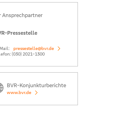
r Ansprechpartner
R-Pressestelle
Mail:
pressestelle@bvr.de
lefon:
(030) 2021-1300
BVR-Konjunkturberichte
www.bvr.de