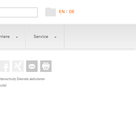
EN
|
DE
riere
Service
tenschutz Dienste aktivieren
utz)