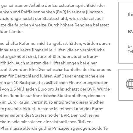
 gemeinsamen Anleihe der Eurostaaten spricht sich der
nken und Raiffeisenbanken (BVR) in seinem jüngsten
Ih
nanzierungsmodell der Staatsschuld, wie es derzeit auf
etze die falschen Anreize. Durch höhere Renditen belastet
BV
iden Länder.
hmerzhafte Reformen nicht angefasst hätten, würden durch
E-
r halten direkte finanzielle Hilfen, die an verbindliche
Te
lte geknüpft sind, für zielführender als eine Euro-
röhlich. Auch müssten die Hilfszahlungen bei einer
ezahlt werden. Eine Gemeinschaftsanleihe des Euroraums
sten für Deutschland führen. Auf Dauer entspräche eine
hen um 10 Basispunkte zusätzlichen Finanzierungskosten
 von 1,5 Milliarden Euro pro Jahr, schätzt der BVR. Würde
llen Rendite auf französische Staatsanleihen, der nach
im Euro-Raum, verzinst, so entspräche dies jährlichen
ro pro Jahr. Aktuell bestehe in keinem Land des Euro-
en seitens des Staates, so der BVR. Dennoch sei es
ckeln, wie mit solchen einzelstaatlichen Risiken
Plan müsse allerdings drei Prinzipien genügen. So dürfe