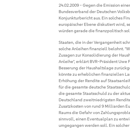
24.02.2009
-
Gegen die Emission einer
Bundesverband der Deutschen Volksba
Konjunkturbericht aus. Ein solches Fi
europäischer Ebene diskutiert wird, s
würden gerade die finanzpolitisch sol
Staaten, die in der Vergangenheit sc
solche Anleihen finanziell belohnt. "Wi
Zusagen zur Konsolidierung der Hausha
Anleihe", erklärt BVR-Präsident Uwe F
Besserung der Haushaltslage zurückg
könnte zu erheblichen finanziellen La
Erhöhung der Rendite auf Staatsanlei
für die gesamte deutsche Staatsschuld
die gesamte Staatsschuld zu der aktue
Deutschland zweitniedrigsten Rendite 
Zusatzkosten von rund 9 Milliarden Eu
Raums die Gefahr von Zahlungsproblem
sinnvoll, einen Eventualplan zu entwi
umgegangen werden soll. Ein solcher 