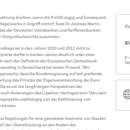
währung bleiben, wenn die Politik zügig und konsequent
gelwerks in Angriff nimmt", fasst Dr. Andreas Martin,
Ih
des der Deutschen Volksbanken und Raiffeisenbanken
VR-Konjunkturberichts zusammen.
BV
anstiegs sei in den Jahren 2010 und 2011 nicht zu
preise dürfte in beiden Jahren deutlich unter zwei
E-
tät nach der Definition der Europäischen Zentralbank
Te
isanstieg in Deutschland bei einem Prozent. "Wir
elwerks, dass die Bundesregierung auf tief greifende
haltung des Prinzips der Eigenverantwortung der Euro-
. Da es um die langfristigen Perspektiven der
auch Änderungen des Lissabon-Vertrages kein Tabu sein.
rmprojekts unabhängig von der Ratifizierung von
n können.
ss Regelungen für eine geordnete Insolvenz von Staaten
ll der Überschuldung an den Kosten der