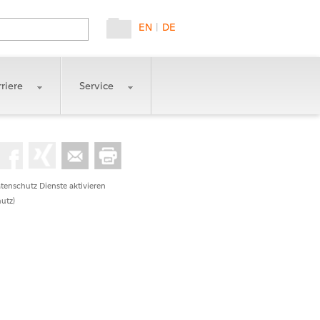
EN
|
DE
riere
Service
tenschutz Dienste aktivieren
utz)