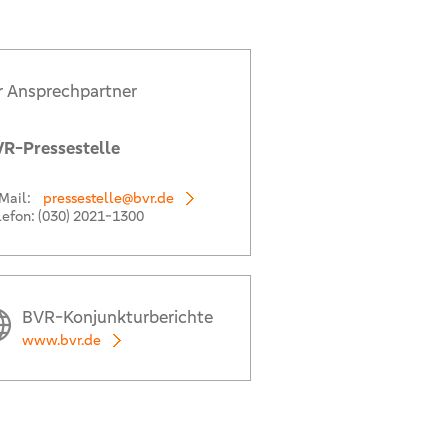
r Ansprechpartner
R-Pressestelle
Mail:
pressestelle@bvr.de
lefon:
(030) 2021-1300
BVR-Konjunkturberichte
www.bvr.de