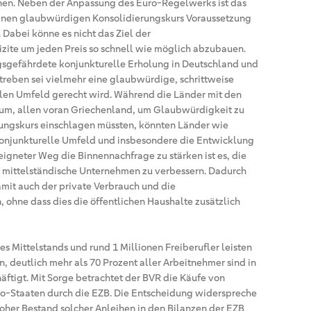
nen. Neben der Anpassung des Euro-Regelwerks ist das
einen glaubwürdigen Konsolidierungskurs Voraussetzung
o. Dabei könne es nicht das Ziel der
izite um jeden Preis so schnell wie möglich abzubauen.
gsgefährdete konjunkturelle Erholung in Deutschland und
treben sei vielmehr eine glaubwürdige, schrittweise
len Umfeld gerecht wird. Während die Länder mit den
um, allen voran Griechenland, um Glaubwürdigkeit zu
rungskurs einschlagen müssten, könnten Länder wie
konjunkturelle Umfeld und insbesondere die Entwicklung
igneter Weg die Binnennachfrage zu stärken ist es, die
mittelständische Unternehmen zu verbessern. Dadurch
mit auch der private Verbrauch und die
, ohne dass dies die öffentlichen Haushalte zusätzlich
s Mittelstands und rund 1 Millionen Freiberufler leisten
en, deutlich mehr als 70 Prozent aller Arbeitnehmer sind in
ftigt. Mit Sorge betrachtet der BVR die Käufe von
ro-Staaten durch die EZB. Die Entscheidung widerspreche
hoher Bestand solcher Anleihen in den Bilanzen der EZB