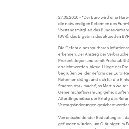
27.05.2010
-
"Der Euro wird eine Hart
die notwendigen Reformen des Euro-Re
Vorstandsmitglied des Bundesverban
(BVR), das Ergebnis des aktuellen B
Die Gefahr eines spürbaren Inflations
erkennen. Der Anstieg der Verbraucher
Prozent liegen und somit Preisstabili
erreicht werden. Aktuell liege der Pre
begrüßen bei der Reform des Euro-Reg
Reformen drängt und sich für die Ein
Staaten stark macht", so Martin weiter
Gemeinschaftswährung gehe, dürften 
Allerdings müsse der Erfolg des Refo
Vertragsänderungen gesichert werde
Von entscheidender Bedeutung sei, da
gefunden würden, um Gläubiger im Fa