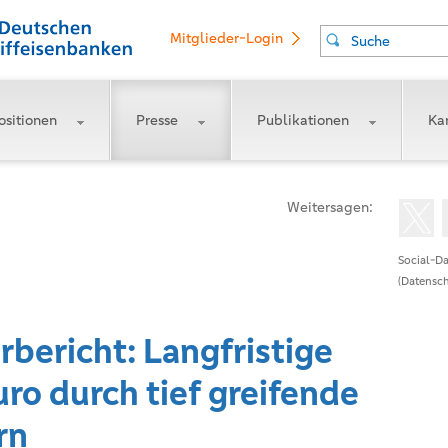
Mitglieder-Login
Suche
ositionen
Presse
Publikationen
Kar
Weitersagen:
Social-Da
(Datensch
bericht: Langfristige
uro durch tief greifende
rn