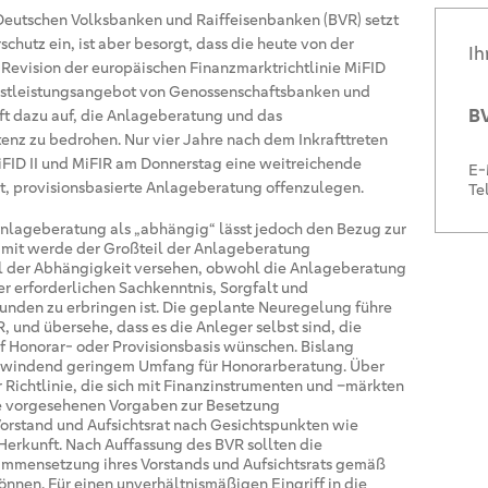
eutschen Volksbanken und Raiffeisenbanken (BVR) setzt
chutz ein, ist aber besorgt, dass die heute von der
Ih
evision der europäischen Finanzmarktrichtlinie MiFID
nstleistungsangebot von Genossenschaftsbanken und
BV
ft dazu auf, die Anlageberatung und das
tenz zu bedrohen. Nur vier Jahre nach dem Inkrafttreten
iFID II und MiFIR am Donnerstag eine weitreichende
E-
eht, provisionsbasierte Anlageberatung offenzulegen.
Te
 Anlageberatung als „abhängig“ lässt jedoch den Bezug zur
 Damit werde der Großteil der Anlageberatung
l der Abhängigkeit versehen, obwohl die Anlageberatung
der erforderlichen Sachkenntnis, Sorgfalt und
Kunden zu erbringen ist. Die geplante Neuregelung führe
 und übersehe, dass es die Anleger selbst sind, die
 Honorar- oder Provisionsbasis wünschen. Bislang
schwindend geringem Umfang für Honorarberatung. Über
Richtlinie, die sich mit Finanzinstrumenten und –märkten
ie vorgesehenen Vorgaben zur Besetzung
Vorstand und Aufsichtsrat nach Gesichtspunkten wie
 Herkunft. Nach Auffassung des BVR sollten die
mmensetzung ihres Vorstands und Aufsichtsrats gemäß
nnen. Für einen unverhältnismäßigen Eingriff in die