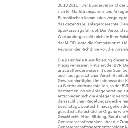
20.10.2011
-
Der Bundesverband der D
sich für Markttransparenz und Anlegers
Europäischen Kommission vorgelegte R
das dezentrale, anlegergerechte Die
Sparkassen gefährdet. Der Verband ru
Wertpapiergeschäft nicht in ihrer Exis
der MiFID legte die Kommission mit M
Revision der Richtlinie vor, die vorsi
Die pauschale Klassifizierung dieser
Praxis vermissen, kritisiert der BVR.
unzutreffenderweise mit dem Stempe
auch laut gesetzlicher Vorschrift mit 
Gewissenhaftigkeit im Interesse des 
zu Wettbewerbsnachteilen, so der BVR,
bestimmen, ob sie Anlageberatung auf
entschieden sich die Anleger in ver
den sachlichen Regelungszweck einer 
beschäftigt, deutlich hinaus gehen d
gesellschaftsrechtlicher Organe wie 
Geschlecht, Alter, Bildung, Beruf und
Genossenschaftsbanken über die Zusa
Genossenschaftsgesetz entscheiden kö