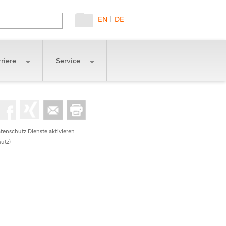
EN
|
DE
riere
Service
tenschutz Dienste aktivieren
utz)