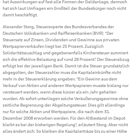
hat Auswirkungen auf fast alle Formen der Geldanlage, dennoch
hat sich laut Umfragen ein Großteil der Bundesbürger noch nicht
damit beschäftigt.
Alexander Storg, Steuerexperte des Bundesverbandes der
Deutschen Volksbanken und Raiffeisenbanken (BVR): "Der
Steuersatz auf Zinsen, Dividenden und Gewinne aus privaten
Wertpapierverkäufen liegt bei 25 Prozent. Zuzüglich
Solidaritätszuschlag und gegebenenfalls Kirchensteuer summiert
sich die effektive Belastung auf rund 28 Prozent." Der Steuerabzug
erfolgt bei der jeweiligen Bank. Damit ist die Steuer grundsätzlich
abgegolten, der Steuerzahler muss die Kapitaleinkünfte nicht
mehr in der Steuererklärung angeben. "Ein Gewinn aus dem
Verkauf von Aktien und anderen Wertpapieren musste bislang nur
versteuert werden, wenn diese kürzer als ein Jahr gehalten
wurden. Ab sofort unterliegen solche Veräußerungsgewinne ohne
zeitliche Begrenzung der Abgeltungssteuer. Dies gilt allerdings
nur für solche Aktien und Wertpapiere, die nach dem 31.
Dezember 2008 erworben werden. Für den Altbestand im Depot
bleibt es bei der bisherigen Regelung", erläutert Storg. Aber nicht
alles ändert sich: So bleiben die Kapitalerträge bis zu einer Höhe