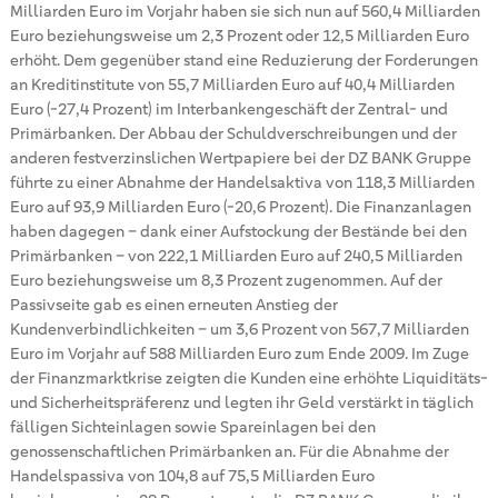
Milliarden Euro im Vorjahr haben sie sich nun auf 560,4 Milliarden
Euro beziehungsweise um 2,3 Prozent oder 12,5 Milliarden Euro
erhöht. Dem gegenüber stand eine Reduzierung der Forderungen
an Kreditinstitute von 55,7 Milliarden Euro auf 40,4 Milliarden
Euro (-27,4 Prozent) im Interbankengeschäft der Zentral- und
Primärbanken. Der Abbau der Schuldverschreibungen und der
anderen festverzinslichen Wertpapiere bei der DZ BANK Gruppe
führte zu einer Abnahme der Handelsaktiva von 118,3 Milliarden
Euro auf 93,9 Milliarden Euro (-20,6 Prozent). Die Finanzanlagen
haben dagegen – dank einer Aufstockung der Bestände bei den
Primärbanken – von 222,1 Milliarden Euro auf 240,5 Milliarden
Euro beziehungsweise um 8,3 Prozent zugenommen. Auf der
Passivseite gab es einen erneuten Anstieg der
Kundenverbindlichkeiten – um 3,6 Prozent von 567,7 Milliarden
Euro im Vorjahr auf 588 Milliarden Euro zum Ende 2009. Im Zuge
der Finanzmarktkrise zeigten die Kunden eine erhöhte Liquiditäts-
und Sicherheitspräferenz und legten ihr Geld verstärkt in täglich
fälligen Sichteinlagen sowie Spareinlagen bei den
genossenschaftlichen Primärbanken an. Für die Abnahme der
Handelspassiva von 104,8 auf 75,5 Milliarden Euro