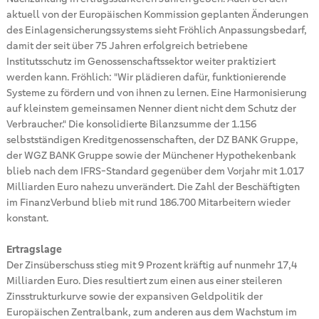
aktuell von der Europäischen Kommission geplanten Änderungen
des Einlagensicherungssystems sieht Fröhlich Anpassungsbedarf,
damit der seit über 75 Jahren erfolgreich betriebene
Institutsschutz im Genossenschaftssektor weiter praktiziert
werden kann. Fröhlich: "Wir plädieren dafür, funktionierende
Systeme zu fördern und von ihnen zu lernen. Eine Harmonisierung
auf kleinstem gemeinsamen Nenner dient nicht dem Schutz der
Verbraucher." Die konsolidierte Bilanzsumme der 1.156
selbstständigen Kreditgenossenschaften, der DZ BANK Gruppe,
der WGZ BANK Gruppe sowie der Münchener Hypothekenbank
blieb nach dem IFRS-Standard gegenüber dem Vorjahr mit 1.017
Milliarden Euro nahezu unverändert. Die Zahl der Beschäftigten
im FinanzVerbund blieb mit rund 186.700 Mitarbeitern wieder
konstant.
Ertragslage
Der Zinsüberschuss stieg mit 9 Prozent kräftig auf nunmehr 17,4
Milliarden Euro. Dies resultiert zum einen aus einer steileren
Zinsstrukturkurve sowie der expansiven Geldpolitik der
Europäischen Zentralbank, zum anderen aus dem Wachstum im