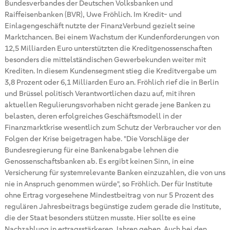
Bundesverbandes der Deutschen Volksbanken und
Raiffeisenbanken (BVR), Uwe Fröhlich. Im Kredit- und
Einlagengeschäft nutzte der FinanzVerbund gezielt seine
Marktchancen. Bei einem Wachstum der Kundenforderungen von
12,5 Milliarden Euro unterstützten die Kreditgenossenschaften
besonders die mittelständischen Gewerbekunden weiter mit
Krediten. In diesem Kundensegment stieg die Kreditvergabe um
3,8 Prozent oder 6,1 Milliarden Euro an. Fröhlich rief die in Berlin
und Brüssel politisch Verantwortlichen dazu auf, mit ihren
aktuellen Regulierungsvorhaben nicht gerade jene Banken zu
belasten, deren erfolgreiches Geschäftsmodell in der
Finanzmarktkrise wesentlich zum Schutz der Verbraucher vor den
Folgen der Krise beigetragen habe. "Die Vorschläge der
Bundesregierung für eine Bankenabgabe lehnen die
Genossenschaftsbanken ab. Es ergibt keinen Sinn, in eine
Versicherung für systemrelevante Banken einzuzahlen, die von uns
nie in Anspruch genommen würde", so Fröhlich. Der für Institute
ohne Ertrag vorgesehene Mindestbeitrag von nur 5 Prozent des
regulären Jahresbeitrags begünstige zudem gerade die Institute,
die der Staat besonders stützen musste. Hier sollte es eine
Nachzahlung in ertragsstärkeren Jahren geben. Auch bei den