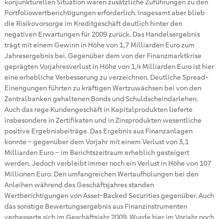
konjunkturellen Situation waren zusätzliche Zuführungen zu den
Portfoliowertberichtigungen erforderlich. Insgesamt aber blieb
die Risikovorsorge im Kreditgeschäft deutlich hinter den
negativen Erwartungen für 2009 zurück. Das Handelsergebnis
trägt mit einem Gewinn in Höhe von 1,7 Milliarden Euro zum
Jahresergebnis bei. Gegenüber dem von der Finanzmarktkrise
geprägten Vorjahresverlust in Höhe von 1,4 Milliarden Euro ist hier
eine erhebliche Verbesserung zu verzeichnen. Deutliche Spread-
Einengungen führten zu kräftigen Wertzuwächsen bei von den
Zentralbanken gehaltenen Bonds und Schuldscheindarlehen.
Auch das rege Kundengeschäft in Kapitalprodukten lieferte
insbesondere in Zertifikaten und in Zinsprodukten wesentliche
positive Ergebnisbeiträge. Das Ergebnis aus Finanzanlagen
konnte – gegenüber dem Vorjahr mit einem Verlust von 3,1
Milliarden Euro – im Berichtszeitraum erheblich gesteigert
werden. Jedoch verbleibt immer noch ein Verlust in Höhe von 107
Millionen Euro. Den umfangreichen Wertaufholungen bei den
Anleihen während des Geschäftsjahres standen
Wertberichtigungen von Asset-Backed Securities gegenüber. Auch
das sonstige Bewertungsergebnis aus Finanzinstrumenten
verbesserte sich im Geschäftsjahr 2009. Wurde hier im Vorjahr noch