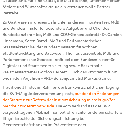
Deutschland. Für einen Staat, der Mut belohne, Unternehmertum
fördere und Wirtschaftsakteure als vertrauensvolle Partner
verstehe.
Zu Gast waren in diesem Jahr unter anderem Thorsten Frei, MdB
und Bundesminister für besondere Aufgaben und Chef des
Bundeskanzleramtes, MdB und CDU-Generalsekretär Dr. Carsten
Linnemann, Sören Bartol, MdB und Parlamentarischer
Staatssekretär bei der Bundesministerin für Wohnen,
Stadtentwicklung und Bauwesen, Thomas Jarzombek, MdB und
Parlamentarischer Staatssekretär bei dem Bundesminister für
Digitales und Staatsmodernisierung sowie Basketball-
Weltmeistertrainer Gordon Herbert. Durch das Programm führt -
wie in den Vorjahren - ARD-Börsenjournalist Markus Gürne.
Traditionell findet im Rahmen der Bankwirtschaftlichen Tagung
die BVR-Mitgliederversammlung statt,
auf der den Änderungen
der Statuten zur Reform der Institutssicherung mit sehr großer
Mehrheit zugestimmt wurde
. Die vom Verbandsrat des BVR
vorgeschlagenen Maßnahmen betreffen unter anderem schärfere
Eingriffsrechte der Sicherungseinrichtung bei
Genossenschaftsbanken im Präventions- oder