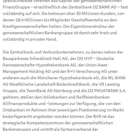
Spezialinstitute vereinen das Kapital der genossenschaftlichen
FinanzGruppe – einschließlich der Zentralbank DZ BANK AG – fast
vollständig auf sich. Sie betreuen über 30 Millionen Kunden, von
denen 18,4 Millionen als Mitglieder Geschäftsanteile an den
Kreditgenossenschaften halten. Die Eigentümerstruktur der
genossenschaftlichen Bankengruppe ist damit sehr breit und
vollständig in privater Hand.
Die Zentralbank und Verbundunternehmen, zu denen neben der
Bausparkasse Schwäbisch Hall AG, der DG HYP – Deutsche
Genossenschafts-Hypothekenbank AG, der Union Asset
Management Holding AG und der R+V Versicherung AG unter
anderem auch die Münchener Hypothekenbank eG, die WL BANK
AG Westfälische Landschaft Bodenkreditbank, die VR Leasing
Gruppe, die TeamBank AG Nürnberg und die DZ PRIVATBANK S.A.
gehören, stellen den Volksbanken und Raiffeisenbanken
Allfinanzprodukte und -leistungen zur Verfügung, die von den
Ortsbanken im Rahmen ihrer jeweiligen Positionierung im Markt
bedarfsgerecht angeboten werden können. Der BVR ist das
strategische Kompetenzzentrum der genossenschaftlichen
Bankengruppe und vertritt als Spitzenverband der