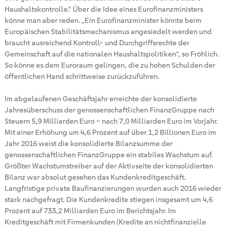
Haushaltskontrolle.“ Über die Idee eines Eurofinanzministers
könne man aber reden. „Ein Eurofinanzminister könnte beim
Europäischen Stabilitätsmechanismus angesiedelt werden und
braucht ausreichend Kontroll- und Durchgriffsrechte der
Gemeinschaft auf die nationalen Haushaltspolitiken“, so Fröhlich.
So könne es dem Euroraum gelingen, die zu hohen Schulden der
öffentlichen Hand schrittweise zurückzuführen.
Im abgelaufenen Geschäftsjahr erreichte der konsolidierte
Jahresüberschuss der genossenschaftlichen FinanzGruppe nach
Steuern 5,9 Milliarden Euro – nach 7,0 Milliarden Euro im Vorjahr.
Mit einer Erhöhung um 4,6 Prozent auf über 1,2 Billionen Euro im
Jahr 2016 weist die konsolidierte Bilanzsumme der
genossenschaftlichen FinanzGruppe ein stabiles Wachstum auf.
Größter Wachstumstreiber auf der Aktivseite der konsolidierten
Bilanz war absolut gesehen das Kundenkreditgeschäft.
Langfristige private Baufinanzierungen wurden auch 2016 wieder
stark nachgefragt. Die Kundenkredite stiegen insgesamt um 4,6
Prozent auf 733,2 Milliarden Euro im Berichtsjahr. Im
Kreditgeschäft mit Firmenkunden (Kredite an nichtfinanzielle