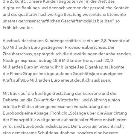
die Zukunft. „Unsere Kunden begleiten wir in die Welt des
digitalen Bankings und dennoch werden der persönliche Kontakt
und die qualitativ hochwertige Beratung wesentliche Elemente
unseres genossenschaftlichen Geschäftsmodells bleiben“, so
Fröhlich weiter.
Ausdruck des starken Kundengeschäftes ist ein um 2,8 Prozent auf
6,0 Milliarden Euro gestiegener Provisionsüberschuss. Der
Zinsüberschuss, geprägt durch die Auswirkungen der anhaltenden
Niedrigzinsphase, betrug 18,8 Milliarden Euro, nach 20,0
Milliarden Euro im Vorjahr. Ihr bilanzielles Eigenkapital konnte
die FinanzGruppe im abgelaufenen Geschäftsjahr aus eigener
Kraft auf 98,6 Milliarden Euro erneut deutlich ausbauen.
Mit Blick auf die künftige Gestaltung der Eurozone und die
Debatte um die Zukunft der Wirtschafts- und Währungsunion
erteilte Fröhlich einer gemeinsamen Verschuldung über
Eurobonds eine Absage. Fröhlich: „Solange über die Ausrichtung
der Finanzpolitik weitgehend auf nationaler Ebene entschieden
wird, sind Eurobonds indiskutabel. Der Euroraum braucht nicht
eine gemeinsame Schuldenaufnahme, sondern eine bessere