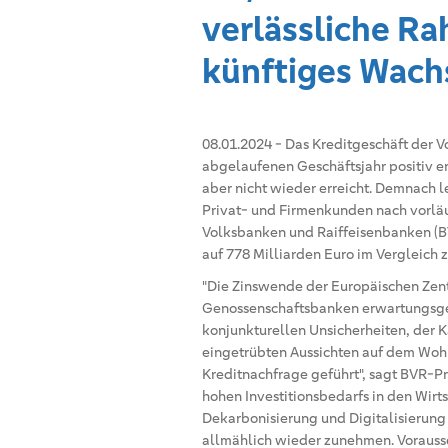
verlässliche R
künftiges Wac
08.01.2024
-
Das Kreditgeschäft der V
abgelaufenen Geschäftsjahr positiv e
aber nicht wieder erreicht. Demnach 
Privat- und Firmenkunden nach vorlä
Volksbanken und Raiffeisenbanken (B
auf 778 Milliarden Euro im Vergleich z
"Die Zinswende der Europäischen Zen
Genossenschaftsbanken erwartungsge
konjunkturellen Unsicherheiten, der K
eingetrübten Aussichten auf dem Woh
Kreditnachfrage geführt", sagt BVR-Pr
hohen Investitionsbedarfs in den Wirt
Dekarbonisierung und Digitalisierung 
allmählich wieder zunehmen. Vorausse