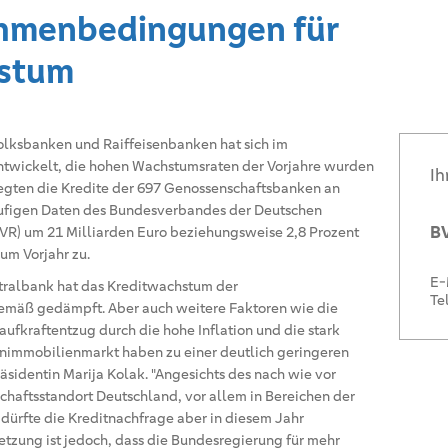
ahmenbedingungen für
hstum
olksbanken und Raiffeisenbanken hat sich im
ntwickelt, die hohen Wachstumsraten der Vorjahre wurden
Ih
legten die Kredite der 697 Genossenschaftsbanken an
ufigen Daten des Bundesverbandes der Deutschen
BV
VR) um 21 Milliarden Euro beziehungsweise 2,8 Prozent
um Vorjahr zu.
E-
tralbank hat das Kreditwachstum der
Te
mäß gedämpft. Aber auch weitere Faktoren wie die
aufkraftentzug durch die hohe Inflation und die stark
nimmobilienmarkt haben zu einer deutlich geringeren
äsidentin Marija Kolak. "Angesichts des nach wie vor
schaftsstandort Deutschland, vor allem in Bereichen der
dürfte die Kreditnachfrage aber in diesem Jahr
tzung ist jedoch, dass die Bundesregierung für mehr