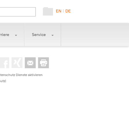
EN
|
DE
riere
Service
tenschutz Dienste aktivieren
utz)