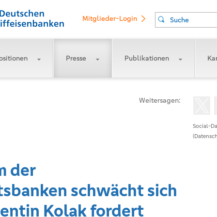
Mitglieder-Login
Suche
ositionen
Presse
Publikationen
Kar
Weitersagen:
Social-Da
(Datensch
m der
sbanken schwächt sich
entin Kolak fordert