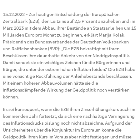
15.12.2022
-
Zur heutigen Entscheidung der Europäischen
Zentralbank (EZB), den Leitzins auf 2,5 Prozent anzuheben und im
März 2023 mit dem Abbau ihrer Bestände an Staatsanleihen um 15
Milliarden Euro pro Monat zu beginnen, erklärt Marija Kolak,
Präsidentin des Bundesverbandes der Deutschen Volksbanken
und Raiffeisenbanken (BVR): „Die EZB bekräftigt mit ihren
Beschlüssen ihre dauerhafte Abkehr von der Niedrigzinspolitik.
Damit sendet sie ein wichtiges Zeichen für die Bürgerinnen und
Bürger, die unter der extrem hohen Inflation leiden.“ Die EZB habe
eine vorsichtige Rückführung der Anleihebestände beschlossen.
Mit einem höheren Abbauvolumen hätte sie die
inflationsdämpfende Wirkung der Geldpolitik noch verstärken
können.
Es sei konsequent, wenn die EZB ihren Zinserhöhungskurs auch im
kommenden Jahr fortsetzt, da sich eine nachhaltige Verringerung
des Inflationsdrucks bislang noch nicht abzeichne. Aufgrund der
Unsicherheiten über die Konjunktur im Euroraum könne die
Geldpolitik ihren Kurs im Voraus aber nicht festlegen und müsse