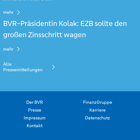
mehr
BVR-Präsidentin Kolak: EZB sollte den
großen Zinsschritt wagen
mehr
Alle
Pressemitteilungen
Der BVR
FinanzGruppe
Presse
Karriere
Impressum
Datenschutz
Kontakt