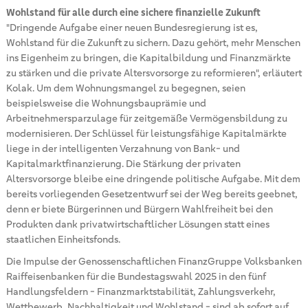
Wohlstand für alle durch eine sichere finanzielle Zukunft
"Dringende Aufgabe einer neuen Bundesregierung ist es,
Wohlstand für die Zukunft zu sichern. Dazu gehört, mehr Menschen
ins Eigenheim zu bringen, die Kapitalbildung und Finanzmärkte
zu stärken und die private Altersvorsorge zu reformieren", erläutert
Kolak. Um dem Wohnungsmangel zu begegnen, seien
beispielsweise die Wohnungsbauprämie und
Arbeitnehmersparzulage für zeitgemäße Vermögensbildung zu
modernisieren. Der Schlüssel für leistungsfähige Kapitalmärkte
liege in der intelligenten Verzahnung von Bank- und
Kapitalmarktfinanzierung. Die Stärkung der privaten
Altersvorsorge bleibe eine dringende politische Aufgabe. Mit dem
bereits vorliegenden Gesetzentwurf sei der Weg bereits geebnet,
denn er biete Bürgerinnen und Bürgern Wahlfreiheit bei den
Produkten dank privatwirtschaftlicher Lösungen statt eines
staatlichen Einheitsfonds.
Die Impulse der Genossenschaftlichen FinanzGruppe Volksbanken
Raiffeisenbanken für die Bundestagswahl 2025 in den fünf
Handlungsfeldern - Finanzmarktstabilität, Zahlungsverkehr,
Wettbewerb, Nachhaltigkeit und Wohlstand - sind ab sofort auf