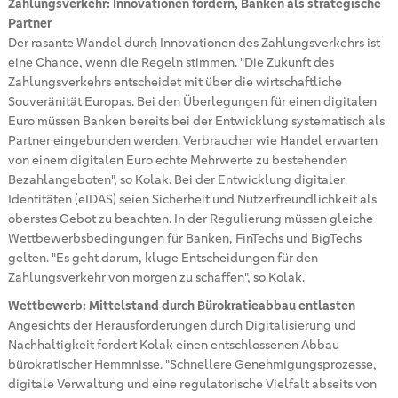
Zahlungsverkehr: Innovationen fördern, Banken als strategische
Partner
Der rasante Wandel durch Innovationen des Zahlungsverkehrs ist
eine Chance, wenn die Regeln stimmen. "Die Zukunft des
Zahlungsverkehrs entscheidet mit über die wirtschaftliche
Souveränität Europas. Bei den Überlegungen für einen digitalen
Euro müssen Banken bereits bei der Entwicklung systematisch als
Partner eingebunden werden. Verbraucher wie Handel erwarten
von einem digitalen Euro echte Mehrwerte zu bestehenden
Bezahlangeboten", so Kolak. Bei der Entwicklung digitaler
Identitäten (eIDAS) seien Sicherheit und Nutzerfreundlichkeit als
oberstes Gebot zu beachten. In der Regulierung müssen gleiche
Wettbewerbsbedingungen für Banken, FinTechs und BigTechs
gelten. "Es geht darum, kluge Entscheidungen für den
Zahlungsverkehr von morgen zu schaffen", so Kolak.
Wettbewerb: Mittelstand durch Bürokratieabbau entlasten
Angesichts der Herausforderungen durch Digitalisierung und
Nachhaltigkeit fordert Kolak einen entschlossenen Abbau
bürokratischer Hemmnisse. "Schnellere Genehmigungsprozesse,
digitale Verwaltung und eine regulatorische Vielfalt abseits von