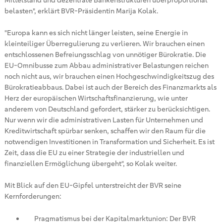
Mittelstand und dezentrale Bankenstrukturen überproportional
belasten", erklärt BVR-Präsidentin Marija Kolak.
"Europa kann es sich nicht länger leisten, seine Energie in
kleinteiliger Überregulierung zu verlieren. Wir brauchen einen
entschlossenen Befreiungsschlag von unnötiger Bürokratie. Die
EU-Omnibusse zum Abbau administrativer Belastungen reichen
noch nicht aus, wir brauchen einen Hochgeschwindigkeitszug des
Bürokratieabbaus. Dabei ist auch der Bereich des Finanzmarkts als
Herz der europäischen Wirtschaftsfinanzierung, wie unter
anderem von Deutschland gefordert, stärker zu berücksichtigen.
Nur wenn wir die administrativen Lasten für Unternehmen und
Kreditwirtschaft spürbar senken, schaffen wir den Raum für die
notwendigen Investitionen in Transformation und Sicherheit. Es ist
Zeit, dass die EU zu einer Strategie der industriellen und
finanziellen Ermöglichung übergeht", so Kolak weiter.
Mit Blick auf den EU-Gipfel unterstreicht der BVR seine
Kernforderungen:
Pragmatismus bei der Kapitalmarktunion: Der BVR