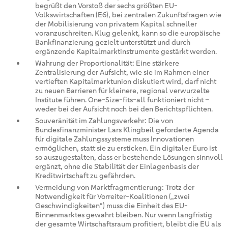
begrüßt den Vorstoß der sechs größten EU-
Volkswirtschaften (E6), bei zentralen Zukunftsfragen wie
der Mobilisierung von privatem Kapital schneller
voranzuschreiten. Klug gelenkt, kann so die europäische
Bankfinanzierung gezielt unterstützt und durch
ergänzende Kapitalmarktinstrumente gestärkt werden.
Wahrung der Proportionalität: Eine stärkere
Zentralisierung der Aufsicht, wie sie im Rahmen einer
vertieften Kapitalmarktunion diskutiert wird, darf nicht
zu neuen Barrieren für kleinere, regional verwurzelte
Institute führen. One-Size-fits-all funktioniert nicht –
weder bei der Aufsicht noch bei den Berichtspflichten.
Souveränität im Zahlungsverkehr: Die von
Bundesfinanzminister Lars Klingbeil geforderte Agenda
für digitale Zahlungssysteme muss Innovationen
ermöglichen, statt sie zu ersticken. Ein digitaler Euro ist
so auszugestalten, dass er bestehende Lösungen sinnvoll
ergänzt, ohne die Stabilität der Einlagenbasis der
Kreditwirtschaft zu gefährden.
Vermeidung von Marktfragmentierung: Trotz der
Notwendigkeit für Vorreiter-Koalitionen („zwei
Geschwindigkeiten“) muss die Einheit des EU-
Binnenmarktes gewahrt bleiben. Nur wenn langfristig
der gesamte Wirtschaftsraum profitiert, bleibt die EU als