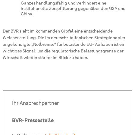
Ganzes handlungsfähig und verhindert eine
institutionelle Zersplitterung gegenüber den USA und
China.
Der BVR sieht im kommenden Gipfel eine entscheidende
Weichenstellung. Die im deutsch-italienischen Strategiepapier
angekündigte „Notbremse“ für belastende EU-Vorhaben ist ein
wichtiges Signal, um die regulatorische Belastungsgrenze der
Wirtschaft wieder stärker im Blick zu haben.
Ihr Ansprechpartner
BVR-Pressestelle