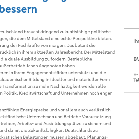
rbessern
Deutschland braucht dringend zukunftsfähige politische
n, die dem Mittelstand eine echte Perspektive bieten.
Ih
erung der Fachkräfte von morgen. Das betont die
ücklich in ihrem aktuellen Jahresbericht. Der Mittelstand
BV
 die duale Ausbildung zu fördern. Betriebliche
außerbetrieblichen Angeboten haben.
eren in ihrem Engagement stärker unterstützt und die
E-
 akademischer Bildung in ideeller und materieller Form
Te
 Transformation zu mehr Nachhaltigkeit werden alle
 Politik, Kreditwirtschaft und Unternehmen noch enger
enzfähige Energiepreise und vor allem auch verlässlich
ttelständische Unternehmen und Betriebe Voraussetzung
betreiben, Arbeits- und Ausbildungsplätze zu sichern und
und damit die Zukunftsfähigkeit Deutschlands zu
okratischen Belastungen müssen abgebaut, Planungs-