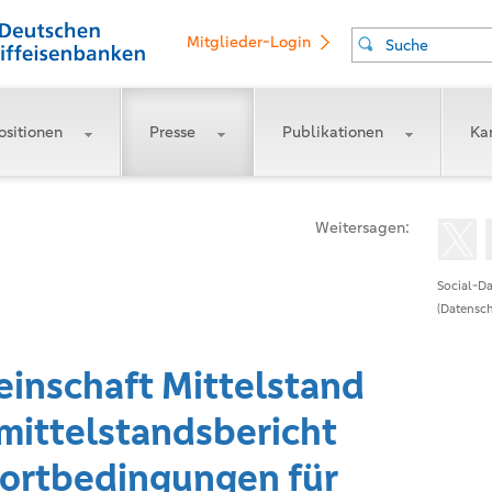
Mitglieder-Login
Suche
ositionen
Presse
Publikationen
Kar
Weitersagen:
Social-Da
(Datensch
einschaft Mittelstand
mittelstandsbericht
dortbedingungen für