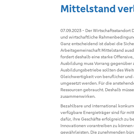
Mittelstand ve
07.09.2023
-
Der Wirtschaftsstandort 
und wirtschaftliche Rahmenbedingunge
Ganz entscheidend ist dabei die Sich
Arbeitsgemeinschaft Mittelstand ausdr
fordert deshalb eine starke Offensive,
Ausbildung muss Vorrang gegenüber 
Ausbildungsbetriebe sollten des Weit
Gleichwertigkeit von beruflicher und
umgesetzt werden. Für die anstehende
Ressourcen gebraucht. Deshalb müssen
zusammenwirken.
Bezahlbare und international konkurr
verfügbare Energieträger sind für mi
dafür, ihre Geschäfte erfolgreich zu 
Innovationen vorantreiben zu können 
gewährleisten. Die zunehmenden bür