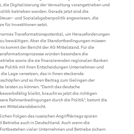
 die Digitalisierung der Verwaltung vorangetrieben und
litik betrieben werden. Gerade jetzt sind die
 Steuer- und Sozialabgabenpolitik angewiesen, die
 für Investitionen setzt.
 enormes Transformationspotential, um Herausforderungen
 zu bewältigen. Aber die Standortbedingungen müssen
is kommt der Bericht der AG Mittelstand. Für die
ansformationsprozesse würden besonders die
triebe sowie die sie finanzierenden regionalen Banken
se Politik mit ihren Entscheidungen Unternehmen und
 die Lage versetzen, das in ihnen steckende
usschöpfen und so ihren Beitrag zum Gelingen der
e leisten zu können. "Damit das deutsche
werbsfähig bleibt, braucht es jetzt die richtigen
sere Rahmenbedingungen durch die Politik", betont die
rem Mittelstandsbericht.
tlichen Folgen des russischen Angriffskriegs spüren
 Betriebe auch in Deutschland. Auch wenn die
Fortbestehen vieler Unternehmen und Betriebe sichern