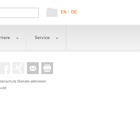
EN
|
DE
riere
Service
tenschutz Dienste aktivieren
utz)