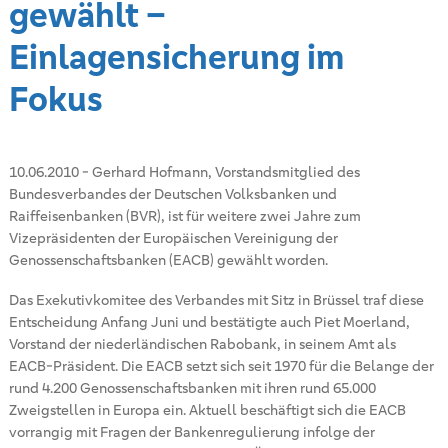
gewählt –
Einlagensicherung im
Fokus
10.06.2010
-
Gerhard Hofmann, Vorstandsmitglied des
Bundesverbandes der Deutschen Volksbanken und
Raiffeisenbanken (BVR), ist für weitere zwei Jahre zum
Vizepräsidenten der Europäischen Vereinigung der
Genossenschaftsbanken (EACB) gewählt worden.
Das Exekutivkomitee des Verbandes mit Sitz in Brüssel traf diese
Entscheidung Anfang Juni und bestätigte auch Piet Moerland,
Vorstand der niederländischen Rabobank, in seinem Amt als
EACB-Präsident. Die EACB setzt sich seit 1970 für die Belange der
rund 4.200 Genossenschaftsbanken mit ihren rund 65.000
Zweigstellen in Europa ein. Aktuell beschäftigt sich die EACB
vorrangig mit Fragen der Bankenregulierung infolge der