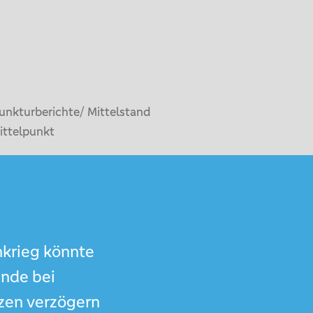
unkturberichte/ Mittelstand
ittelpunkt
nkrieg könnte
nde bei
zen verzögern