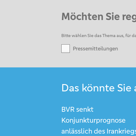
Möchten Sie re
Bitte wählen Sie das Thema aus, für da
Pressemitteilungen
Das könnte Sie 
BVR senkt
Konjunkturprognose
anlässlich des Irankrieg