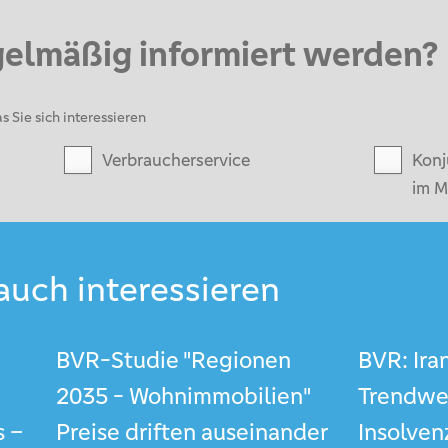
gelmäßig informiert werden?
s Sie sich interessieren
Verbraucherservice
Konj
im M
auch interessieren
BVR-Studie "Regionen
BVR: Ira
2035 - Wohnimmobilien"
Trendwe
s –
Preise driften auseinander
Insolven