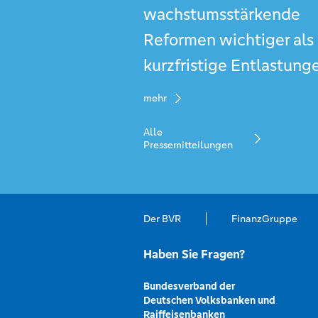
wachstumsstärkende
Reformen wichtiger als
kurzfristige Entlastung
mehr
Alle
Pressemitteilungen
Der BVR
FinanzGruppe
Haben Sie Fragen?
Bundesverband der
Deutschen Volksbanken und
Raiffeisenbanken