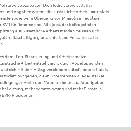
 Mehrarbeit abzubauen. Die Studie verweist dabei
er- und Abgabensystem, die zusätzliche Arbeit unattraktiv
ensten oder beim Übergang von Minijobs in reguläre
r BVR für Reformen bei Minijobs, der beitragsfreien
itting aus. Zusätzliche Arbeitsstunden müssten sich
guläre Beschäftigung erleichtert und Fehlanreize für
n.
s darauf an, Finanzierung und Arbeitsanreize
usätzliche Arbeit entsteht nicht durch Appelle, sondern
t und sich mit dem Alltag vereinbaren lässt“, betont Kolak.
es zudem nur geben, wenn Unternehmen wieder stärker
bedingungen vorfinden. "Arbeitnehmer und Arbeitgeber
mehr Leistung, mehr Verantwortung und mehr Einsatz in
e BVR-Präsidentin.