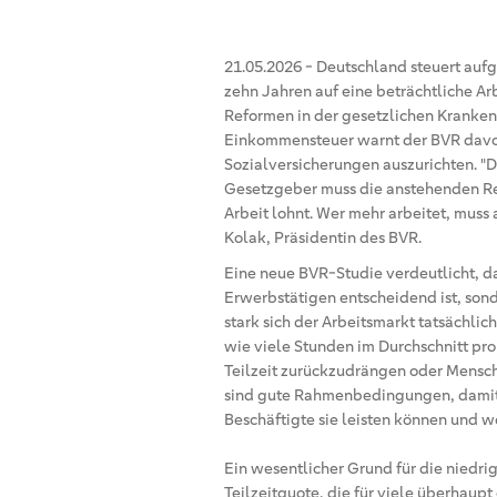
21.05.2026
-
Deutschland steuert auf
zehn Jahren auf eine beträchtliche A
Reformen in der gesetzlichen Kranken
Einkommensteuer warnt der BVR davor
Sozialversicherungen auszurichten. "D
Gesetzgeber muss die anstehenden Ref
Arbeit lohnt. Wer mehr arbeitet, muss
Kolak, Präsidentin des BVR.
Eine neue BVR-Studie verdeutlicht, da
Erwerbstätigen entscheidend ist, sond
stark sich der Arbeitsmarkt tatsächlic
wie viele Stunden im Durchschnitt pro
Teilzeit zurückzudrängen oder Mensch
sind gute Rahmenbedingungen, damit 
Beschäftigte sie leisten können und wo
Ein wesentlicher Grund für die niedrig
Teilzeitquote, die für viele überhaupt