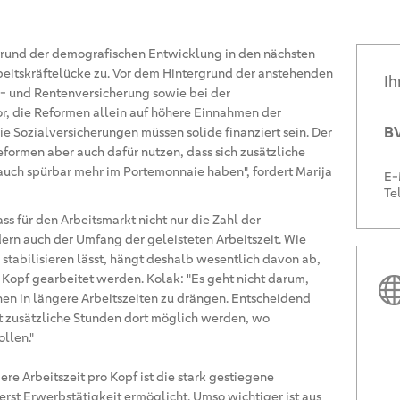
grund der demografischen Entwicklung in den nächsten
rbeitskräftelücke zu. Vor dem Hintergrund der anstehenden
Ih
- und Rentenversicherung sowie bei der
, die Reformen allein auf höhere Einnahmen der
BV
ie Sozialversicherungen müssen solide finanziert sein. Der
ormen aber auch dafür nutzen, dass sich zusätzliche
 auch spürbar mehr im Portemonnaie haben", fordert Marija
E-
Te
ss für den Arbeitsmarkt nicht nur die Zahl der
ern auch der Umfang der geleisteten Arbeitszeit. Wie
h stabilisieren lässt, hängt deshalb wesentlich davon ab,
 Kopf gearbeitet werden. Kolak: "Es geht nicht darum,
en in längere Arbeitszeiten zu drängen. Entscheidend
zusätzliche Stunden dort möglich werden, wo
llen."
ere Arbeitszeit pro Kopf ist die stark gestiegene
 erst Erwerbstätigkeit ermöglicht. Umso wichtiger ist aus