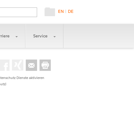
EN
|
DE
riere
Service
tenschutz Dienste aktivieren
utz)