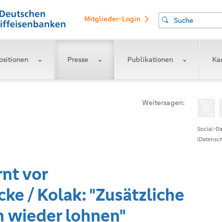
Mitglieder-Login
Suche
ositionen
Presse
Publikationen
Kar
Weitersagen:
Social-Da
(Datensch
nt vor
cke / Kolak: "Zusätzliche
h wieder lohnen"