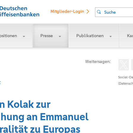
Mitglieder-Login
Suche
ositionen
Presse
Publikationen
Kar
Weitersagen:
Social-Da
t
(Datensch
n Kolak zur
eihung an Emmanuel
alität zu Europas