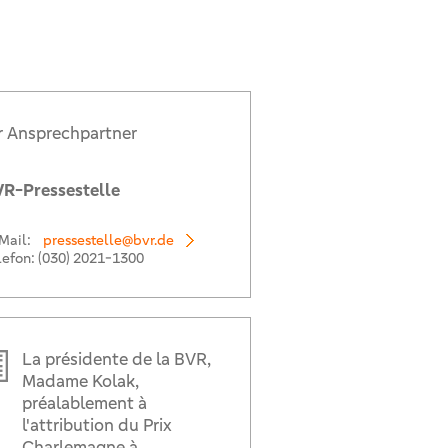
r Ansprechpartner
R-Pressestelle
Mail:
pressestelle@bvr.de
lefon:
(030) 2021-1300
La présidente de la BVR,
Madame Kolak,
préalablement à
l'attribution du Prix
Charlemagne à